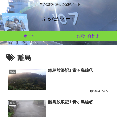
日常の疑問や旅行の記録ノート
ふるたかノート
ホーム
お問い合わせ
離島
離島放浪記1 青ヶ島編⑦
離島
2024.05.05
離島放浪記1 青ヶ島編⑥
離島