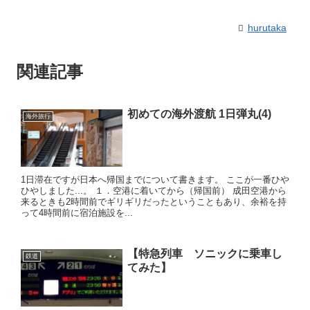
hurutaka
関連記事
初めての海外渡航 1日弾丸(4)
海外旅行
1日滞在ですが日本へ帰国までについて書きます。 ここが一番ひや
ひやしました...。 １．空港に着いてから（帰国前） 成田空港から
来るときも2時間前でギリギリだったということもあり、余裕を持
って4時間前に宿泊施設を...
【特急列車 ソニックに乗車し
鉄道
てみた】