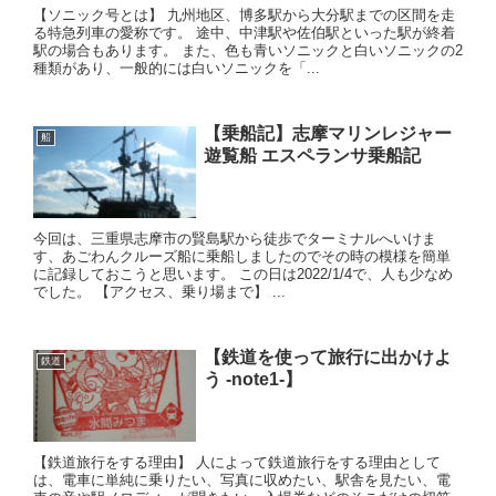
【ソニック号とは】 九州地区、博多駅から大分駅までの区間を走
る特急列車の愛称です。 途中、中津駅や佐伯駅といった駅が終着
駅の場合もあります。 また、色も青いソニックと白いソニックの2
種類があり、一般的には白いソニックを「...
【乗船記】志摩マリンレジャー
船
遊覧船 エスペランサ乗船記
今回は、三重県志摩市の賢島駅から徒歩でターミナルへいけま
す、あごわんクルーズ船に乗船しましたのでその時の模様を簡単
に記録しておこうと思います。 この日は2022/1/4で、人も少なめ
でした。 【アクセス、乗り場まで】 ...
【鉄道を使って旅行に出かけよ
鉄道
う -note1-】
【鉄道旅行をする理由】 人によって鉄道旅行をする理由として
は、電車に単純に乗りたい、写真に収めたい、駅舎を見たい、電