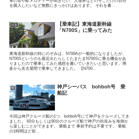
車の音や駅メロディーが聞きたい、入場券などのそこだけの切符
を購入したいなど無数にきっかけはあります。 それを書...
【乗車記】東海道新幹線
鉄道
「N700S」に乗ってみた
東海道新幹線の特にのぞみは、N700Aが一般的になりましたが、
N700Sというのも最近出たらしくたまたまN700Sに乗る機会があ
りましたので乗車してみた感想を書いていきたいと思います。博
多から名古屋間で乗車してきました。 【N700...
神戸シーバス bohboh号 乗
船
船記
今回は神戸クルーズ船の1つ、bohboh号にて神戸をクルーズしてき
ました。 60分もしくは90分のクルーズ船で神戸の街並みを海側か
ら楽しむことができます。 乗船まで 事前予約は不要です。 乗船
の1時間ほど前...