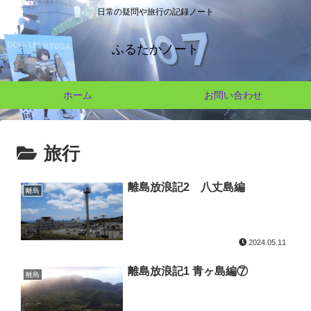
日常の疑問や旅行の記録ノート
ふるたかノート
ホーム
お問い合わせ
旅行
離島放浪記2 八丈島編
離島
2024.05.11
離島放浪記1 青ヶ島編⑦
離島