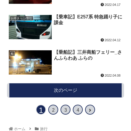
2022.04.17
【乗車記】E257系 特急踊り子に
お得きっぷ/割引
課金
2022.04.12
【乗船記】三井商船フェリー_さ
船
んふらわあ ふらの
2022.04.08
次のページ
1
2
3
4
ホーム
旅行