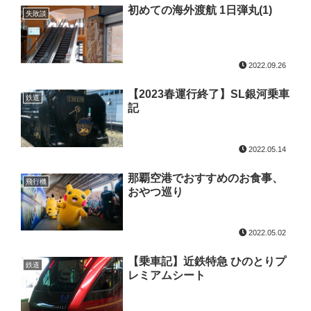
初めての海外渡航 1日弾丸(1)
失敗談
2022.09.26
【2023春運行終了】SL銀河乗車
鉄道
記
2022.05.14
那覇空港でおすすめのお食事、
飛行機
おやつ巡り
2022.05.02
【乗車記】近鉄特急 ひのとりプ
鉄道
レミアムシート