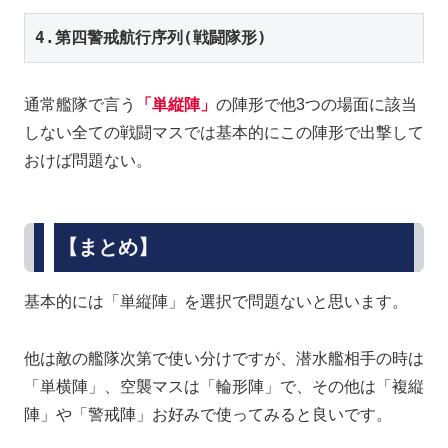
4.第四警戒航行序列(戦闘隊形)
通常艦隊で言う
「単縦陣」
の陣形で他3つの場面に該当
しない全ての戦闘マスでは基本的にこの陣形で出撃して
おけば問題ない。
【まとめ】
基本的には「単縦陣」を選択で問題ないと思います。
他は敵の艦隊次第で使い分けですが、潜水艦相手の時は
「単横陣」、空襲マスは「輪形陣」で、その他は「複縦
陣」や「警戒陣」お好みで使ってみると良いです。