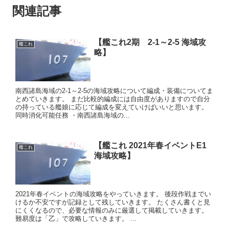
関連記事
【艦これ2期 2-1～2-5 海域攻
艦これ
略】
南西諸島海域の2-1～2-5の海域攻略について編成・装備についてま
とめていきます。 まだ比較的編成には自由度がありますので自分
の持っている艦娘に応じて編成を変えていけばいいと思います。
同時消化可能任務 ・南西諸島海域の...
【艦これ 2021年春イベントE1
艦これ
海域攻略】
2021年春イベントの海域攻略をやっていきます。 後段作戦までい
けるか不安ですが記録として残していきます。 たくさん書くと見
にくくなるので、必要な情報のみに厳選して掲載していきます。
難易度は「乙」で攻略していきます。 ...