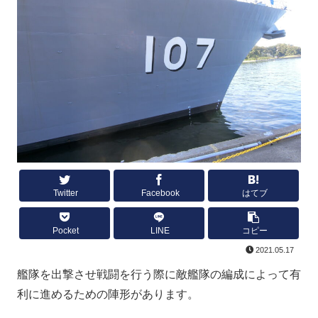
Twitter
Facebook
はてブ
Pocket
LINE
コピー
2021.05.17
艦隊を出撃させ戦闘を行う際に敵艦隊の編成によって有
利に進めるための陣形があります。