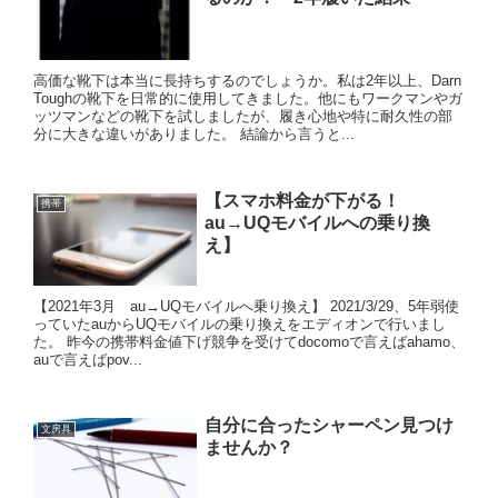
高価な靴下は本当に長持ちするのでしょうか。私は2年以上、Darn
Toughの靴下を日常的に使用してきました。他にもワークマンやガ
ッツマンなどの靴下を試しましたが、履き心地や特に耐久性の部
分に大きな違いがありました。 結論から言うと...
【スマホ料金が下がる！
携帯
au→UQモバイルへの乗り換
え】
【2021年3月 au→UQモバイルへ乗り換え】 2021/3/29、5年弱使
っていたauからUQモバイルの乗り換えをエディオンで行いまし
た。 昨今の携帯料金値下げ競争を受けてdocomoで言えばahamo、
auで言えばpov...
自分に合ったシャーペン見つけ
文房具
ませんか？