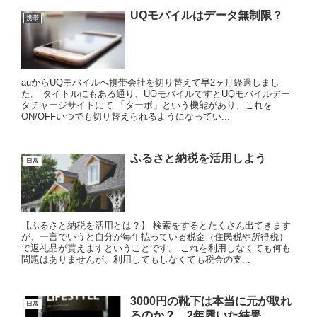
UQモバイルはデータ無制限？
携帯
auからUQモバイルへ携帯会社を切り替えて早2ヶ月経過しまし
た。 タイトルにもある通り、UQモバイルですとUQモバイルデー
タチャージサイトにて 「ターボ」という機能があり、これを
ON/OFFいつでも切り替えられるようになってい...
ふるさと納税を活用しよう
日常
【ふるさと納税を活用とは？】 検索をするとたくさん出てきます
が、一言でいうと自分が毎年払っている税金（住民税や所得税）
で返礼品が貰えますということです。 これを利用しなくても何も
問題はありませんが、利用してもしなくても税金の支...
3000円の靴下は本当に元が取れ
日常
るのか？ 2年履いた結果