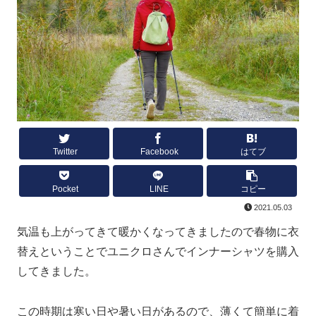
Twitter
Facebook
はてブ
Pocket
LINE
コピー
2021.05.03
気温も上がってきて暖かくなってきましたので春物に衣
替えということでユニクロさんでインナーシャツを購入
してきました。
この時期は寒い日や暑い日があるので、薄くて簡単に着