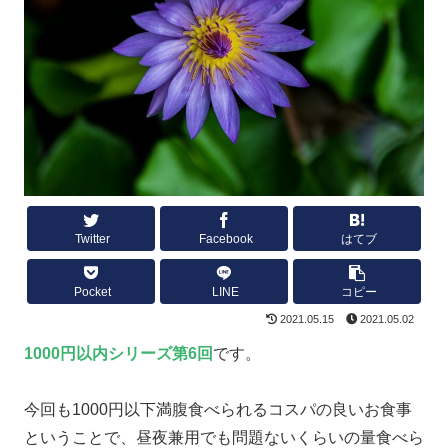
Twitter
Facebook
はてブ
Pocket
LINE
コピー
2021.05.15
2021.05.02
1000円以内シリーズ第6回
です。
今回も1000円以下満腹食べられるコスパの良いお食事
ということで、昼夜兼用でも問題ないくらいの量食べら