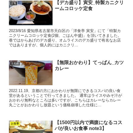
【デカ盛り】寅安_特製カニクリ
定食
ームコロッケ定食
2023/8/16 愛知県名古屋市天白区の「洋食亭 寅安」にて「特製カ
ニクリームコロッケ定食(2個、ごはん中盛)」を頂いてきました。
巷ではからあげのデカ盛り、オムライスのデカ盛りで有名なお店
ではありますが、個人的にはカニクリ...
【無限おかわり】てっぱん_カツ
京都府
カレー
2022.11.19、京都の方におかわりが無限にできるコスパの良い食
堂があるということで行ってきました。 通常はライスやみそ汁が
おかわり無料なところは多いですが、こちらはカレーならカレー
丸ごとがおかわりし放題という価格崩壊した仕様に...
【1500円以内で満腹になるコス
お食事
パが良いお食事 note3】