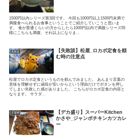
1500円以内シリーズ第3回です。 今回も1000円以上1500円未満で
満腹食べられるお食事ということでご紹介していこうと思いま
す。 食が普通くらいの方からしたら1000円以内で満腹シリーズ同
様にこちらも満腹、それ以上になりま...
【失敗談】松屋_ロカボ定食を頼
失敗談
む時の注意点
松屋でロカボ定食というものを頼んでみました。 あんまり言葉の
意味を理解せずに値段が安いからという理由だけでボタンを押し
てしまい失敗した感がありました。 こちらがロカボ定食の内容と
なります。 サラダ...
【デカ盛り】スーパーKitchen
千葉県
かさや_ジャンボチキンカツカレ
ー