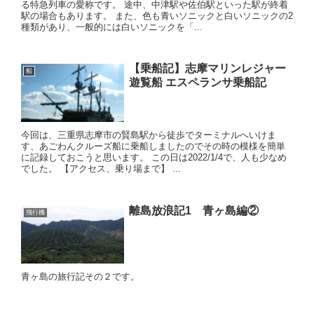
る特急列車の愛称です。 途中、中津駅や佐伯駅といった駅が終着
駅の場合もあります。 また、色も青いソニックと白いソニックの2
種類があり、一般的には白いソニックを「...
【乗船記】志摩マリンレジャー
船
遊覧船 エスペランサ乗船記
今回は、三重県志摩市の賢島駅から徒歩でターミナルへいけま
す、あごわんクルーズ船に乗船しましたのでその時の模様を簡単
に記録しておこうと思います。 この日は2022/1/4で、人も少なめ
でした。 【アクセス、乗り場まで】 ...
離島放浪記1 青ヶ島編②
飛行機
青ヶ島の旅行記その２です。