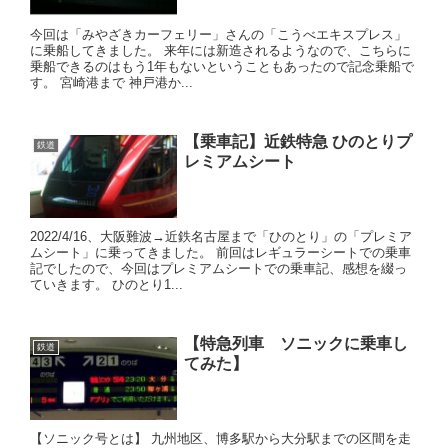
今回は「みやざきカーフェリー」さんの「こうべエキスプレス」
に乗船してきました。 来年には新造されるようなので、こちらに
乗船できるのはもう1年もないということもあったので記念乗船で
す。 宮崎港まで 神戸港か...
【乗車記】近鉄特急 ひのとりプ
鉄道
レミアムシート
2022/4/16、大阪難波→近鉄名古屋まで「ひのとり」の「プレミア
ムシート」に乗ってきました。 前回はレギュラーシートでの乗車
記でしたので、今回はプレミアムシートでの乗車記、感想を綴っ
ていきます。 ひのとり1...
【特急列車 ソニックに乗車し
鉄道
てみた】
【ソニック号とは】 九州地区、博多駅から大分駅までの区間を走