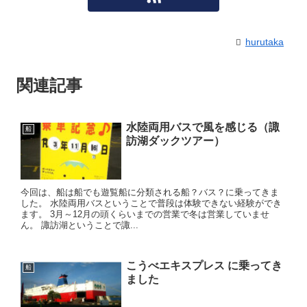
hurutaka
関連記事
水陸両用バスで風を感じる（諏
船
訪湖ダックツアー）
今回は、船は船でも遊覧船に分類される船？バス？に乗ってきま
した。 水陸両用バスということで普段は体験できない経験ができ
ます。 3月～12月の頭くらいまでの営業で冬は営業していませ
ん。 諏訪湖ということで諏...
こうべエキスプレス に乗ってき
船
ました