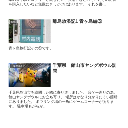
を購入したいなど無数にきっかけはあります。 それを書...
離島放浪記1 青ヶ島編⑤
離島
青ヶ島旅行記その⑤です。
千葉県 館山市ヤングボウル訪
千葉県(G)
問
千葉県館山市を訪問した際に寄り道しました。 音ゲー巡りの為、
館山ヤングボウルにお立ち寄り。 場所はかなり分かりにくい箇所
にありました。 ボウリング場の一角にゲームコーナーがありま
す。 駐車場もがらが...