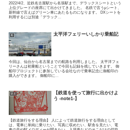
2022/4/2、近鉄名古屋駅から名張駅まで、デラックスシートという
上位グレードの座席にて出かけてきました。 名鉄で言うμシート、
新幹線で言えばグリーン車にあたるものになります。 DXシートを
利用するには別途「デラック...
太平洋フェリーいしかり乗船記
船
今回は、仙台から名古屋までの航路を利用しました。 太平洋フェ
リーさんは初乗船ということで今回も記録を残していきます。 御
船印プロジェクトに参加している会社なので乗車記念に御船印の
購入ができます。 御船印に...
【鉄道を使って旅行に出かけよ
鉄道
う -note1-】
【鉄道旅行をする理由】 人によって鉄道旅行をする理由として
は、電車に単純に乗りたい、写真に収めたい、駅舎を見たい、電
車の音や駅メロディーが聞きたい、入場券などのそこだけの切符