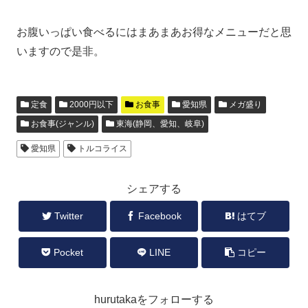
お腹いっぱい食べるにはまあまあお得なメニューだと思
いますので是非。
定食
2000円以下
お食事
愛知県
メガ盛り
お食事(ジャンル)
東海(静岡、愛知、岐阜)
愛知県
トルコライス
シェアする
Twitter
Facebook
はてブ
Pocket
LINE
コピー
hurutakaをフォローする