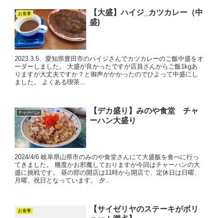
【大盛】ハイジ_カツカレー（中
お食事
盛)
2023.3.5、愛知県豊田市のハイジさんでカツカレーのご飯中盛をオ
ーダーしました。 大盛が良かったですが店員さんからご飯1kgあ
りますが大丈夫ですか？と御声がかかったのでひよって中盛にし
ました。 よくある喫茶...
【デカ盛り】みのや食堂 チャ
チャーハン
ーハン大盛り
2024/4/6 岐阜県山県市のみのや食堂さんにて大盛飯を食べに行っ
てきました。 幾度かお邪魔しておりますが今回はチャーハンの大
盛に挑戦です。 昼の部の開店は11時から開店で、定休日は日曜、
月曜、祝日となっています。 夕...
【サイゼリヤのステーキがボリ
お食事