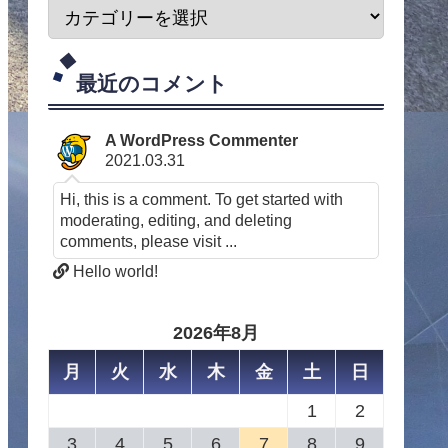
最近のコメント
A WordPress Commenter
2021.03.31
Hi, this is a comment. To get started with
moderating, editing, and deleting
comments, please visit ...
Hello world!
2026年8月
月
火
水
木
金
土
日
1
2
3
4
5
6
7
8
9