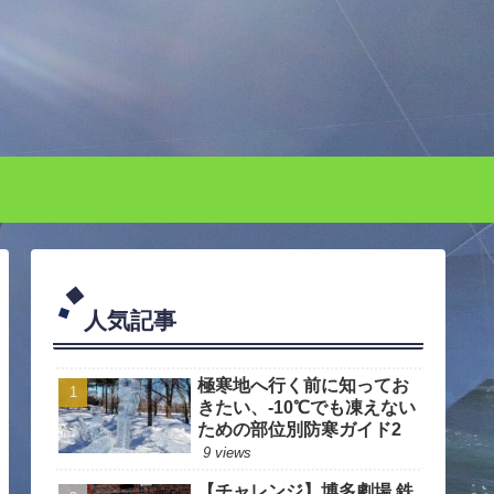
人気記事
極寒地へ行く前に知ってお
きたい、-10℃でも凍えない
ための部位別防寒ガイド2
9 views
【チャレンジ】博多劇場 鉄