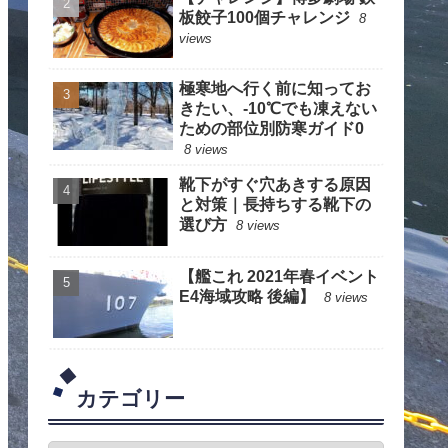
板餃子100個チャレンジ
8
views
極寒地へ行く前に知ってお
きたい、-10℃でも凍えない
ための部位別防寒ガイド0
8 views
靴下がすぐ穴あきする原因
と対策｜長持ちする靴下の
選び方
8 views
【艦これ 2021年春イベント
E4海域攻略 後編】
8 views
カテゴリー