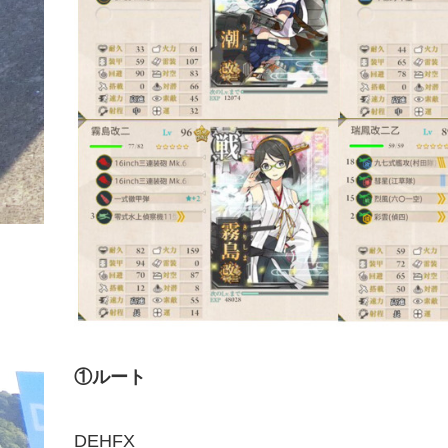
①ルート
DEHFX