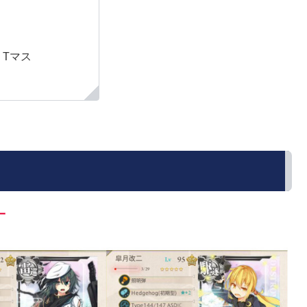
、Tマス
一