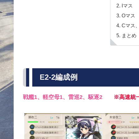
Iマス
Oマス
Cマス
まとめ
E2-2編成例
戦艦1、軽空母1、雷巡2、駆逐2
※高速統