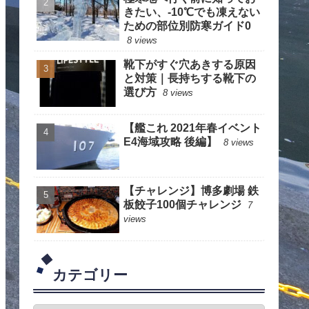
きたい、-10℃でも凍えない
ための部位別防寒ガイド0
8 views
靴下がすぐ穴あきする原因
と対策｜長持ちする靴下の
選び方
8 views
【艦これ 2021年春イベント
E4海域攻略 後編】
8 views
【チャレンジ】博多劇場 鉄
板餃子100個チャレンジ
7
views
カテゴリー