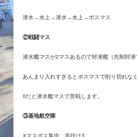
潜水→水上→潜水→水上→ボスマス
②戦闘マス
潜水艦マスが2マスあるので対潜艦（先制対潜
あんまり入れすぎるとボスマスで削り切れな
0だと潜水艦マスで苦戦します。
③基地航空隊
Xマスボス集中、半径は3。