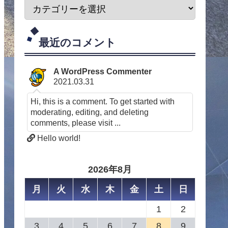
最近のコメント
A WordPress Commenter
2021.03.31
Hi, this is a comment. To get started with
moderating, editing, and deleting
comments, please visit ...
Hello world!
2026年8月
月
火
水
木
金
土
日
1
2
3
4
5
6
7
8
9