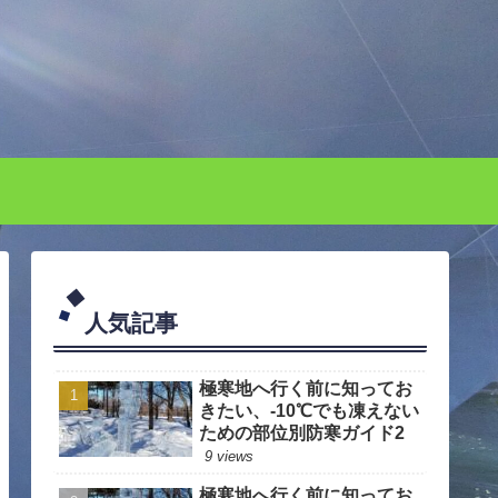
人気記事
極寒地へ行く前に知ってお
きたい、-10℃でも凍えない
ための部位別防寒ガイド2
9 views
極寒地へ行く前に知ってお