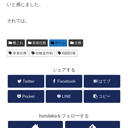
いと感じました。
それでは。
艦これ
単発任務
ゲーム
任務
単発任務
松輸送作戦
戦闘詳報
シェアする
Twitter
Facebook
はてブ
Pocket
LINE
コピー
hurutakaをフォローする