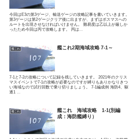
今回はE3の第3ゲージ、輸送ゲージの攻略記事を書いていきます。
第3ゲージは第2ゲージクリア後に出ますが、まずはボスマスへの
ルートを出現させなければいけません。 難易度は乙以上が厳しか
ったため今回は丙で攻略します。 丙は...
艦これ2期海域攻略 7-1～
艦これ
7-1と7-2の攻略について記録を残していきます。 2021年のクリス
マスイベントで7-1の攻略が必要なのですが縛りもありかなりきつ
い海域なので試行回数で乗り切りましょう。 7-1編成例 海防4、駆
逐1 ...
艦これ 海域攻略 1-1(別編
艦これ
成：海防艦縛り）