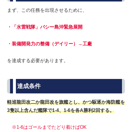
まず、この任務を出現させるために、
・「水雷戦隊」バシー島沖緊急展開
・装備開発力の整備（デイリー）→工廠
を達成する必要があります。
達成条件
軽巡龍田改二か龍田改を旗艦とし、かつ駆逐か海防艦を
3隻以上含んだ艦隊で1-4、1-6を各A勝利2回する。
※1-6はゴールまでたどり着けばOK