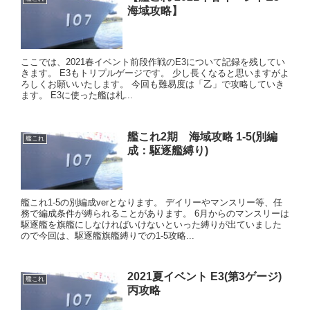
海域攻略】
ここでは、2021春イベント前段作戦のE3について記録を残してい
きます。 E3もトリプルゲージです。 少し長くなると思いますがよ
ろしくお願いいたします。 今回も難易度は「乙」で攻略していき
ます。 E3に使った艦は札...
艦これ2期 海域攻略 1-5(別編
艦これ
成：駆逐艦縛り)
艦これ1-5の別編成verとなります。 デイリーやマンスリー等、任
務で編成条件が縛られることがあります。 6月からのマンスリーは
駆逐艦を旗艦にしなければいけないといった縛りが出ていました
ので今回は、駆逐艦旗艦縛りでの1-5攻略...
2021夏イベント E3(第3ゲージ)
艦これ
丙攻略