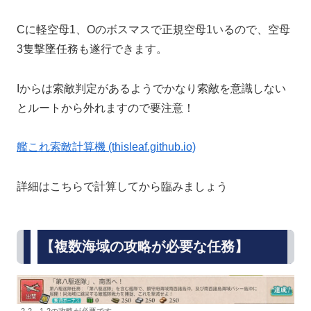
Cに軽空母1、Oのボスマスで正規空母1いるので、空母
3隻撃墜任務も遂行できます。
Iからは索敵判定があるようでかなり索敵を意識しない
とルートから外れますので要注意！
艦これ索敵計算機 (thisleaf.github.io)
詳細はこちらで計算してから臨みましょう
【複数海域の攻略が必要な任務】
2-2、1-2の攻略が必要です。