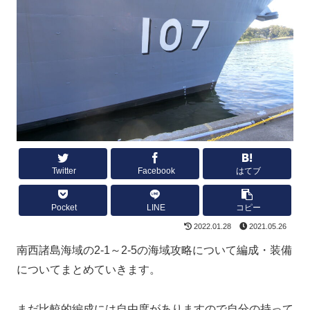
Twitter
Facebook
はてブ
Pocket
LINE
コピー
2022.01.28
2021.05.26
南西諸島海域の2-1～2-5の海域攻略について編成・装備
についてまとめていきます。
まだ比較的編成には自由度がありますので自分の持って