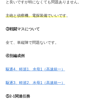
と良いですが特になくても問題ありません。
主砲と偵察機、電探装備でいいです
。
③戦闘マスについて
全て、単縦陣で問題ないです。
④別編成例
駆逐4、軽巡1、水母1（高速統一）
駆逐3、軽巡2、水母1（高速統一）
⑤2-1関連任務