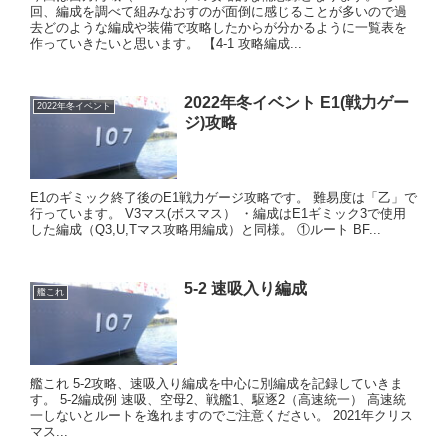
回、編成を調べて組みなおすのが面倒に感じることが多いので過
去どのような編成や装備で攻略したからが分かるように一覧表を
作っていきたいと思います。 【4-1 攻略編成...
2022年冬イベント E1(戦力ゲー
2022年冬イベント
ジ)攻略
E1のギミック終了後のE1戦力ゲージ攻略です。 難易度は「乙」で
行っています。 V3マス(ボスマス） ・編成はE1ギミック3で使用
した編成（Q3,U,Tマス攻略用編成）と同様。 ①ルート BF...
5-2 速吸入り編成
艦これ
艦これ 5-2攻略、速吸入り編成を中心に別編成を記録していきま
す。 5-2編成例 速吸、空母2、戦艦1、駆逐2（高速統一） 高速統
一しないとルートを逸れますのでご注意ください。 2021年クリス
マス...