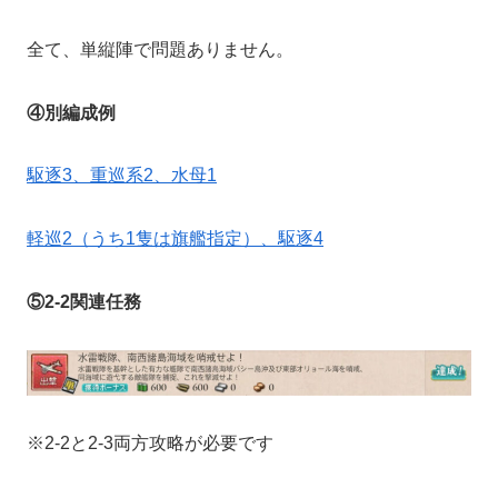
全て、単縦陣で問題ありません。
④別編成例
駆逐3、重巡系2、水母1
軽巡2（うち1隻は旗艦指定）、駆逐4
⑤2-2関連任務
※2-2と2-3両方攻略が必要です