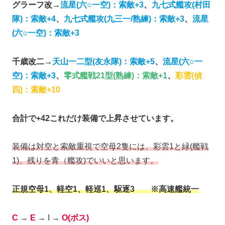
グラーフ改→
流星(六○一空)：索敵+3
、
九七式艦攻(村田
隊)：索敵+4
、
九七式艦攻(九三一/熟練)：索敵+3
、
流星
(六○一空)：索敵+3
千歳改二→
天山一二型(友永隊)：索敵+5
、
流星(六○一
空)：索敵+3
、
零式艦戦21型(熟練)：索敵+1
、
彩雲(偵
四)：索敵+10
合計で+42これだけ装備で上昇させています。
装備は対空と索敵重視で空母2隻には、彩雲1と緑(艦戦
1)、残りを青（艦攻)でいいと思います。
正規空母1、軽空1、軽巡1、駆逐3 ※高速艦統一
C
→
E
→ I →
O(ボス)