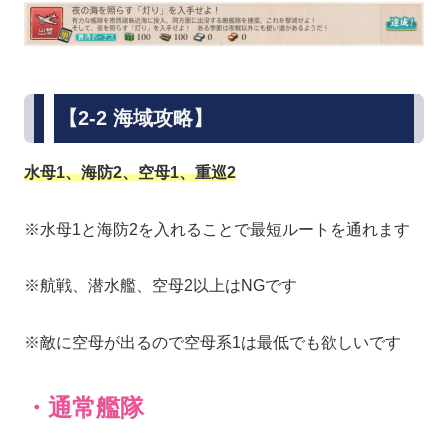
【2-2 海域攻略】
水母1、海防2、空母1、重巡2
※水母1と海防2を入れることで最短ルートを通れます
※航戦、潜水艦、空母2以上はNGです
※敵に空母が出るので空母系1は最低でも欲しいです
・通常艦隊