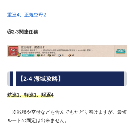
重巡4、正規空母2
⑤2-3関連任務
【2-4 海域攻略】
航巡1、軽巡1、駆逐4
※戦艦や空母などを含んでもたどり着けますが、最短
ルートの固定は出来ません。