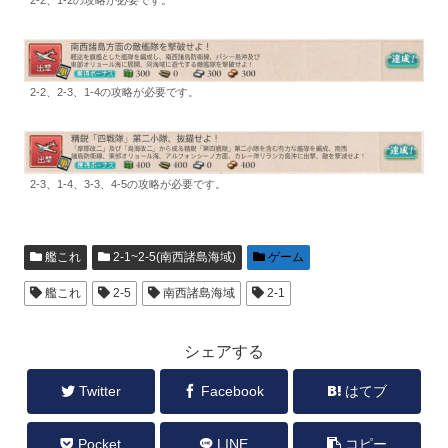
2-2、2-3、1-4の攻略が必要です。
2-3、1-4、3-3、4-5の攻略が必要です。
艦これ
2-1~2-5(南西諸島海域)
ゲーム
艦これ
2-5
南西諸島海域
2-1
シェアする
Twitter
Facebook
はてブ
Pocket
LINE
コピー