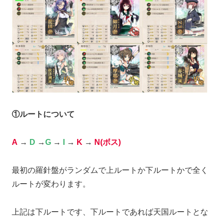
①ルートについて
A
→
D
→
G
→
I
→
K
→
N(ボス)
最初の羅針盤がランダムで上ルートか下ルートかで全く
ルートが変わります。
上記は下ルートです、下ルートであれば天国ルートとな