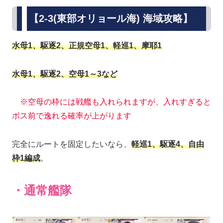
【2-3(東部オリョール海) 海域攻略】
水母1、駆逐2、正規空母1、軽巡1、摩耶1
水母1、駆逐2、空母1～3など
※空母の枠には戦艦も入れられますが、入れすぎると
ボス前で逸れる確率が上がります
完全にルートを固定したいなら、
軽巡1、駆逐4、自由
枠1編成
。
・通常艦隊