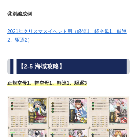
④別編成例
2021年クリスマスイベント用（軽巡1、軽空母1、航巡
2、駆逐2）
【2-5 海域攻略】
正規空母1、軽空母1、軽巡1、駆逐3