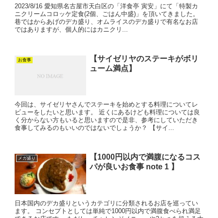
2023/8/16 愛知県名古屋市天白区の「洋食亭 寅安」にて「特製カ
ニクリームコロッケ定食(2個、ごはん中盛)」を頂いてきました。
巷ではからあげのデカ盛り、オムライスのデカ盛りで有名なお店
ではありますが、個人的にはカニクリ...
【サイゼリヤのステーキがボリ
お食事
ューム満点】
今回は、サイゼリヤさんでステーキを始めとする料理についてレ
ビューをしたいと思います。 近くにあるけども料理については良
く分からない方もいると思いますので是非、参考にしていただき
食事してみるのもいいのではないでしょうか？ 【サイ...
【1000円以内で満腹になるコス
メガ盛り
パが良いお食事 note 1 】
日本国内のデカ盛りというカテゴリに分類されるお店を巡ってい
ます。 コンセプトとしては単純で1000円以内で満腹食べられ満足