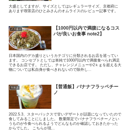
大盛としてますが、サイズとしてはレギュラーサイズ、京都府に
あります喫茶店のひとみさんのオムライスのレビュー記事です。
【1000円以内で満腹になるコス
メガ盛り
パが良いお食事 note2】
日本国内のデカ盛りというカテゴリに分類されるお店を巡ってい
ます。 コンセプトとしては単純で1000円以内で満腹食べられ満足
できるお店です。 ただし、チャレンジメニューや2ｋｇを超える大
物については私自身が食べきれないので除外し...
【普通飯】バナナフラッペチー
失敗談
ノ
2022.5.3、スターバックスで甘いデザートが話題になっていたので
食してみることにしました。 数量限定でバナナフラペチーノとい
うものが今食べられるようでどんなものか確認しておきたかった
からでした。 こちらが現...