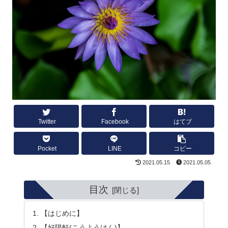
Twitter
Facebook
はてブ
Pocket
LINE
コピー
2021.05.15
2021.05.05
目次
【はじめに】
【好陽軒(こうようけん)】