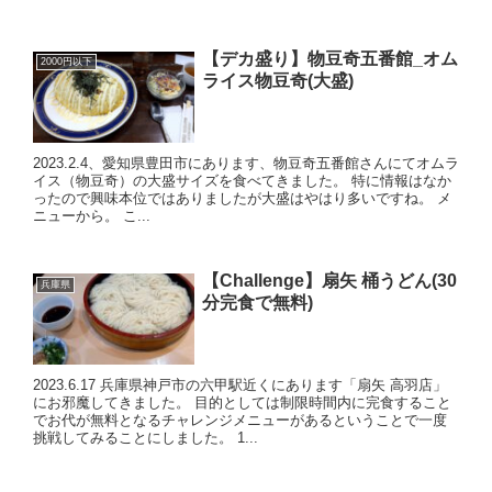
【デカ盛り】物豆奇五番館_オム
2000円以下
ライス物豆奇(大盛)
2023.2.4、愛知県豊田市にあります、物豆奇五番館さんにてオムラ
イス（物豆奇）の大盛サイズを食べてきました。 特に情報はなか
ったので興味本位ではありましたが大盛はやはり多いですね。 メ
ニューから。 こ...
【Challenge】扇矢 桶うどん(30
兵庫県
分完食で無料)
2023.6.17 兵庫県神戸市の六甲駅近くにあります「扇矢 高羽店」
にお邪魔してきました。 目的としては制限時間内に完食すること
でお代が無料となるチャレンジメニューがあるということで一度
挑戦してみることにしました。 1...